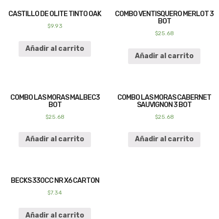
CASTILLO DE OLITE TINTO OAK
COMBO VENTISQUERO MERLOT 3
BOT
$
9.93
$
25.68
Añadir al carrito
Añadir al carrito
COMBO LAS MORAS MALBEC3
COMBO LAS MORAS CABERNET
BOT
SAUVIGNON 3 BOT
$
25.68
$
25.68
Añadir al carrito
Añadir al carrito
BECKS 330CC NR X6 CARTON
$
7.34
Añadir al carrito