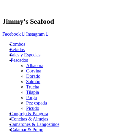
Jimmy's Seafood
Facebook
Instagram
Combos
Bebidas
Sales y Especias
Pescados
Albacora
Corvina
Dorado
Salmón
Trucha
Tilapia
Pargo
Pez espada
Picudo
Cangrejo & Pangora
Conchas & Almejas
Camarones & Langostinos
Calamar & Pulpo