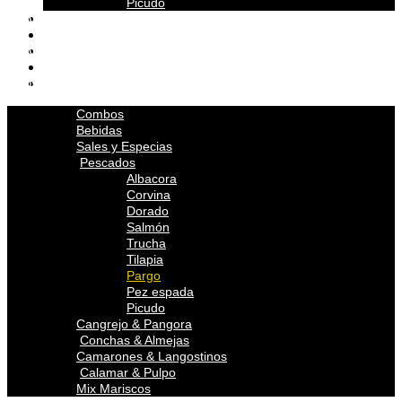
Picudo
Cangrejo & Pangora
Conchas & Almejas
Camarones & Langostinos
Calamar & Pulpo
Mix Mariscos
Combos
Bebidas
Sales y Especias
Pescados
Albacora
Corvina
Dorado
Salmón
Trucha
Tilapia
Pargo
Pez espada
Picudo
Cangrejo & Pangora
Conchas & Almejas
Camarones & Langostinos
Calamar & Pulpo
Mix Mariscos