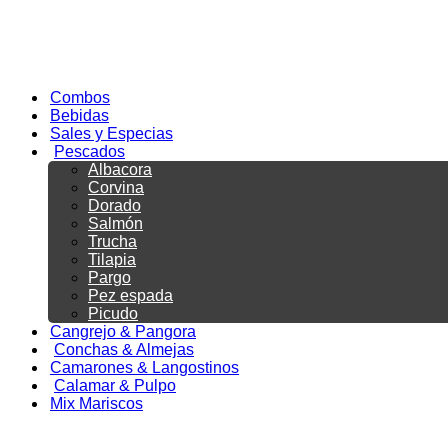
Combos
Bebidas
Sales y Especias
Pescados
Albacora
Corvina
Dorado
Salmón
Trucha
Tilapia
Pargo
Pez espada
Picudo
Cangrejo & Pangora
Conchas & Almejas
Camarones & Langostinos
Calamar & Pulpo
Mix Mariscos
Menu