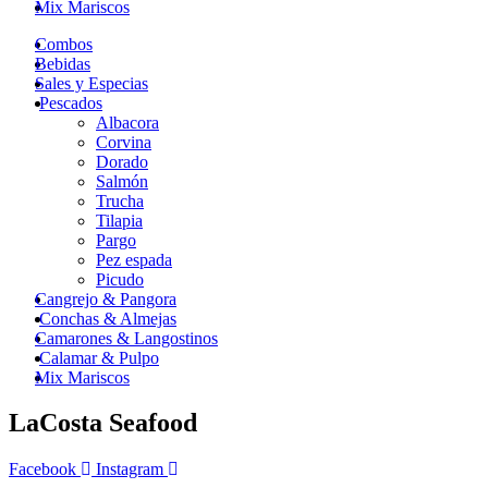
Mix Mariscos
Combos
Bebidas
Sales y Especias
Pescados
Albacora
Corvina
Dorado
Salmón
Trucha
Tilapia
Pargo
Pez espada
Picudo
Cangrejo & Pangora
Conchas & Almejas
Camarones & Langostinos
Calamar & Pulpo
Mix Mariscos
LaCosta Seafood
Facebook
Instagram