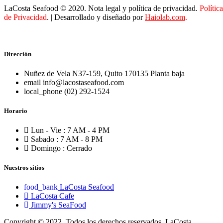
LaCosta Seafood © 2020. Nota legal y política de privacidad.
Política
de Privacidad
. | Desarrollado y diseñado por
Haiolab.com
.
Dirección
Nuñez de Vela N37-159, Quito 170135 Planta baja
info@lacostaseafood.com
(02) 292-1524
Horario
Lun - Vie : 7 AM - 4 PM
Sabado : 7 AM - 8 PM
Domingo : Cerrado
Nuestros sitios
LaCosta Seafood
LaCosta Cafe
Jimmy's SeaFood
Copyright © 2022, Todos los derechos reservados. LaCosta