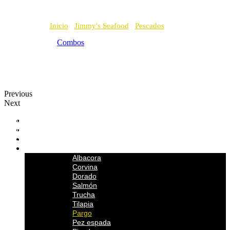
Inicio
/
Jimmy's Seafood
/
Pescados
/ Pargo
Combos
Previous
Next
Combos
Bebidas
Sales y Especias
Pescados
Albacora
Corvina
Dorado
Salmón
Trucha
Tilapia
Pargo
Pez espada