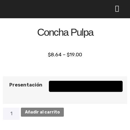
Comprar online
Acerca de nosotr
Concha Pulpa
$
8.64
–
$
19.00
Presentación
Añadir al carrito