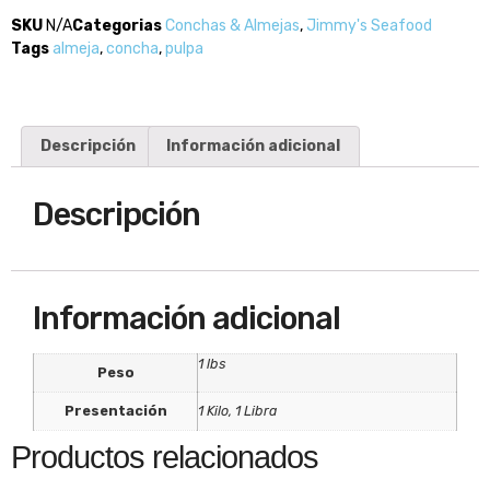
SKU
N/A
Categorias
Conchas & Almejas
,
Jimmy's Seafood
Tags
almeja
,
concha
,
pulpa
Descripción
Información adicional
Descripción
Información adicional
1 lbs
Peso
Presentación
1 Kilo, 1 Libra
Productos relacionados