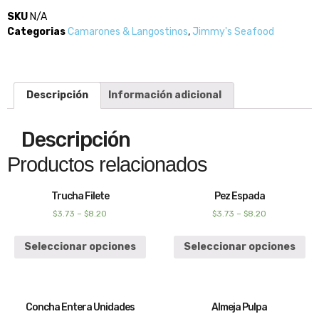
SKU
N/A
Categorias
Camarones & Langostinos
,
Jimmy's Seafood
Descripción
Información adicional
Descripción
Productos relacionados
Trucha Filete
Pez Espada
$
3.73
–
$
8.20
$
3.73
–
$
8.20
Seleccionar opciones
Seleccionar opciones
Concha Entera Unidades
Almeja Pulpa