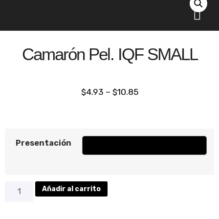
Comprar online
Acerca de nosotr
Camarón Pel. IQF SMALL
$
4.93
–
$
10.85
Presentación
Añadir al carrito