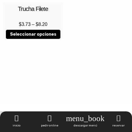
Trucha Filete
$
3.73
–
$
8.20
Seleccionar opciones
1
2
3
4
inicio
pedir online
descargar menú
reservar