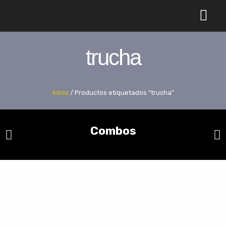
Comprar online
Acerca de nosotr
trucha
Inicio
/ Productos etiquetados “trucha”
Combos