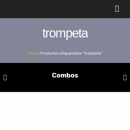
Comprar online
Acerca de nosotr
trompeta
Inicio
/ Productos etiquetados “trompeta”
Combos