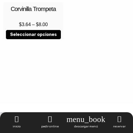
Corvinilla Trompeta
$
3.64
–
$
8.00
Seleccionar opciones
1
2
3
4
inicio
pedir online
descargar menú
reservar